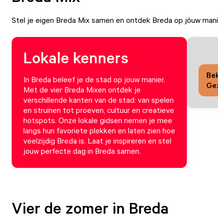
Stel je eigen Breda Mix samen en ontdek Breda op jóuw mani
Lokale kenners
Bek
In Breda beleef je de stad op jouw manier.
Gez
Met de vier Breda Mixen ontdek je
verschillende kanten van de stad: van spelen
en struinen tot proeven, cultuur en creatieve
hotspots. Onze lokale gidsen nemen je mee
langs hun favoriete plekken en laten zien hoe
veelzijdig Breda is. Laat je inspireren en stel
jouw perfecte dag in Breda samen.
Vier de zomer in Breda