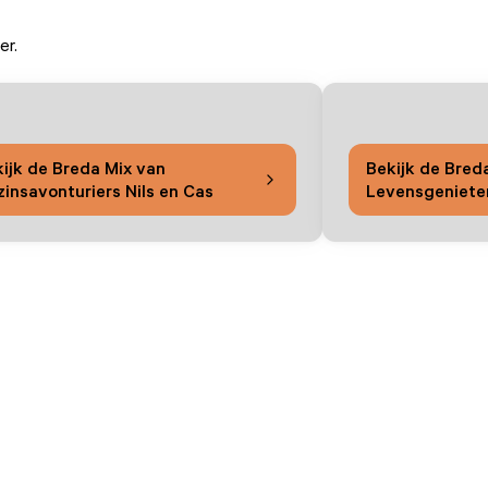
er.
ijk de Breda Mix van
Bekijk de Bred
insavonturiers Nils en Cas
Levensgeniete