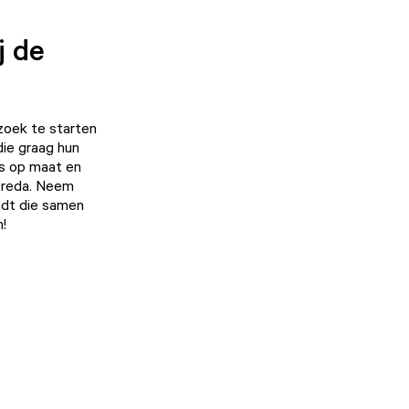
j de
zoek te starten
die graag hun
ps op maat en
 Breda. Neem
indt die samen
n!