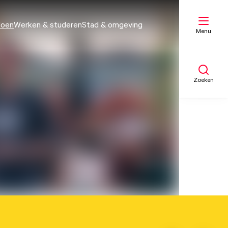
doen
Werken & studeren
Stad & omgeving
Menu
Zoeken
Mijn lijst
Kaart