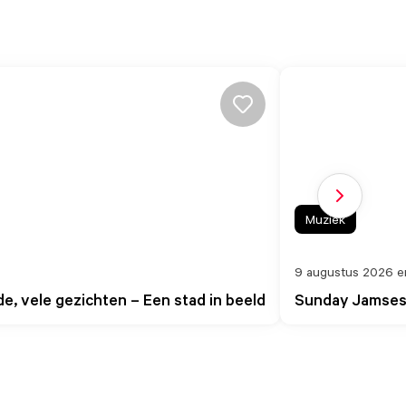
Volgende sl
Muziek
9 augustus 2026 e
de, vele gezichten – Een stad in beeld
Sunday Jamsess