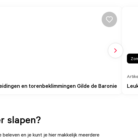
Volgende sl
Zo
Artike
eidingen en torenbeklimmingen Gilde de Baronie
Leuk
ker slapen?
 te beleven en je kunt je hier makkelijk meerdere