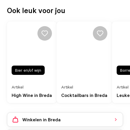
Ook leuk voor jou
Bier en/of wijn
Borre
Artikel
Artikel
Artikel
High Wine in Breda
Cocktailbars in Breda
Leuke 
Winkelen in Breda