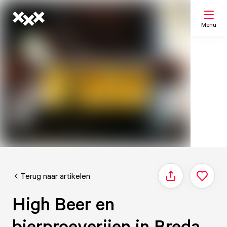
Menu
Zoeken
Mijn lijst
Kaart
Terug naar artikelen
Delen
High Beer en
bierproeverijen in Breda