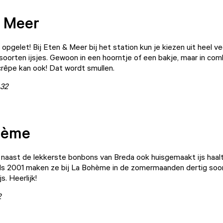
 Meer
opgelet! Bij
Eten & Meer
bij het station kun je kiezen uit heel ve
 soorten ijsjes. Gewoon in een hoorntje of een bakje, maar in co
crêpe kan ook! Dat wordt smullen.
 32
hème
e naast de lekkerste bonbons van Breda ook huisgemaakt ijs haalt
ds 2001 maken ze bij La Bohème in de zomermaanden dertig soo
js. Heerlijk!
2