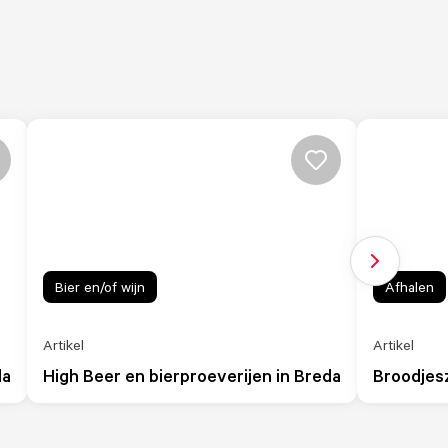
Volgende sl
Bier en/of wijn
Afhalen
Artikel
Artikel
da
High Beer en bierproeverijen in Breda
Broodjes