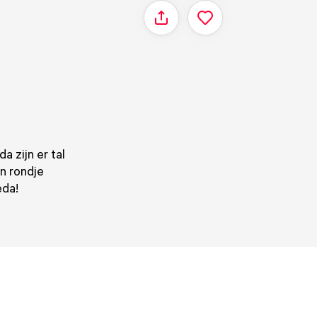
Delen
a zijn er tal
n rondje
eda!