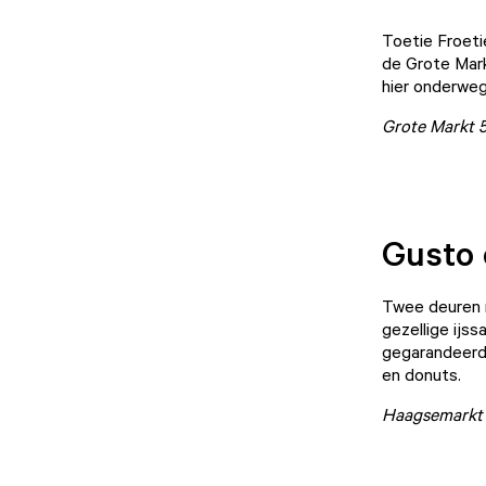
Toetie Froeti
de Grote Mark
hier onderweg 
Grote Markt 
Gusto 
Twee deuren n
gezellige ijss
gegarandeerd!
en donuts.
Haagsemarkt