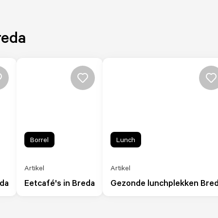
reda
Borrel
Lunch
Artikel
Artikel
eda
Eetcafé's in Breda
Gezonde lunchplekken Bre