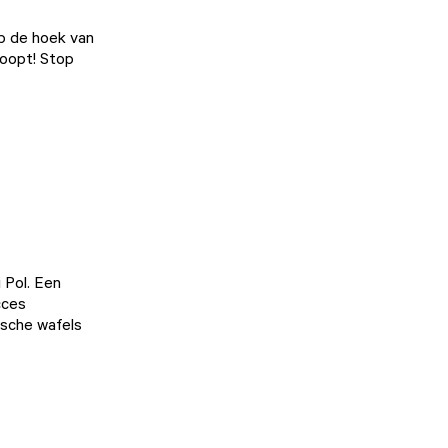
op de hoek van
loopt! Stop
 Pol
. Een
cces
ische wafels