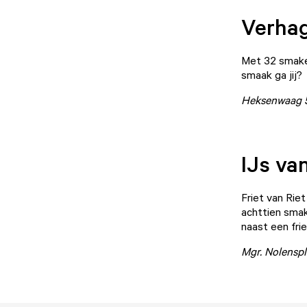
Verha
Met 32 smake
smaak ga jij?
Heksenwaag 
IJs va
Friet van Riet
achttien smake
naast een fri
Mgr. Nolenspl