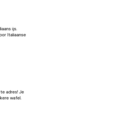
aans ijs.
oor Italiaanse
ste adres! Je
kere wafel.