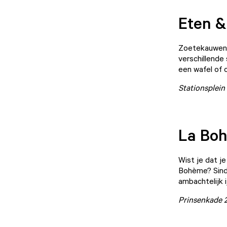
Eten &
Zoetekauwen 
verschillende
een wafel of 
Stationsplein
La Bo
Wist je dat j
Bohème
? Sin
ambachtelijk i
Prinsenkade 