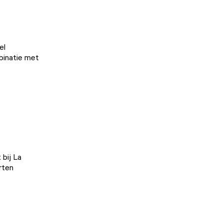
el
mbinatie met
 bij
La
rten