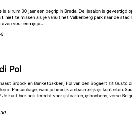
e
is al ruim 30 jaar een begrip in Breda. De ijssalon is gevestigd 
t, niet te missen als je vanuit het Valkenberg park naar de stad 
even voor een ijsje...
56
di Pol
aast Brood- en Banketbakkerij Pol van den Bogaert zit
Gusto di
alon in Princenhage, waar je heerlijk ambachtelijk ijs kunt eten. Su
 Je kunt hier ook terecht voor ijstaarten, ijsbonbons, verse Belg
 30