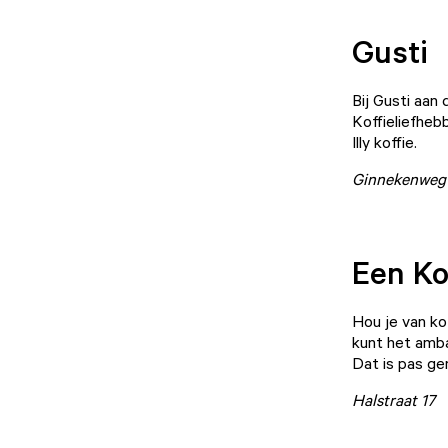
Gusti
Bij
Gusti
aan d
Koffieliefhebb
Illy koffie.
Ginnekenweg
Een Ko
Hou je van kof
kunt het amba
Dat is pas ge
Halstraat 17