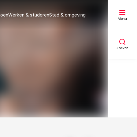
doen
Werken & studeren
Stad & omgeving
Menu
Zoeken
Mijn lijst
Kaart