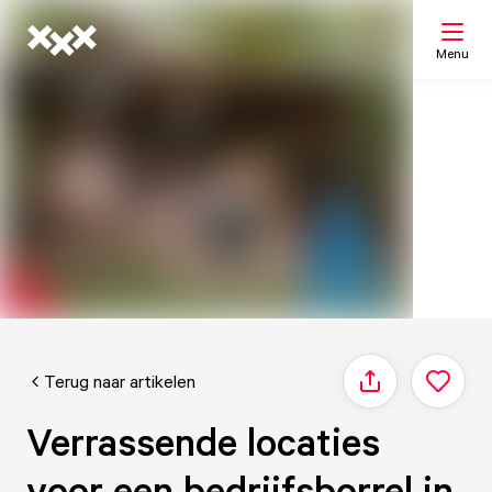
Menu
Zoeken
Mijn lijst
Kaart
Terug naar artikelen
Delen
Verrassende locaties
voor een bedrijfsborrel in