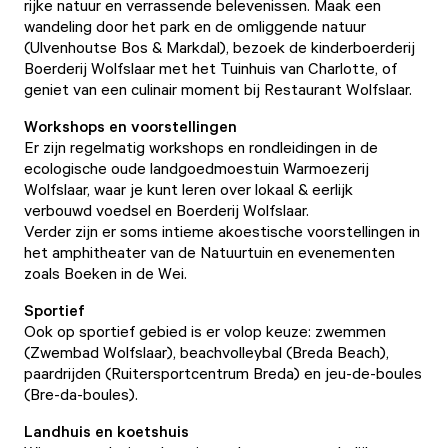
rijke natuur en verrassende belevenissen. Maak een
wandeling door
het park
en de omliggende natuur
(Ulvenhoutse Bos & Markdal), bezoek de kinderboerderij
Boerderij Wolfslaar
met het
Tuinhuis van Charlotte
, of
geniet van een culinair moment bij
Restaurant Wolfslaar
.
Workshops en voorstellingen
Er zijn regelmatig workshops en rondleidingen in de
ecologische oude landgoedmoestuin
Warmoezerij
Wolfslaar
, waar je kunt leren over lokaal & eerlijk
verbouwd voedsel en
Boerderij Wolfslaar
.
Verder zijn er soms intieme akoestische voorstellingen
in
het amphitheater
van de Natuurtuin en evenementen
zoals
Boeken in de Wei
.
Sportief
Ook op sportief gebied is er volop keuze: zwemmen
(
Zwembad Wolfslaar
), beachvolleybal (
Breda Beach
),
paardrijden (
Ruitersportcentrum Breda
) en jeu-de-boules
(
Bre-da-boules
).
Landhuis en koetshuis