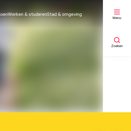
doen
Werken & studeren
Stad & omgeving
Menu
Zoeken
Mijn lijst
Kaart