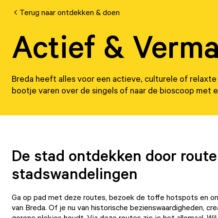
Terug naar ontdekken & doen
Actief & Verm
Breda heeft alles voor een actieve, culturele of relaxt
bootje varen over de singels of naar de bioscoop met ee
De stad ontdekken door route
stadswandelingen
Ga op pad met deze routes, bezoek de toffe hotspots en on
van Breda. Of je nu van historische bezienswaardigheden, cr
gorene plekjes houdt. Via deze routes zie je het allemaal. W