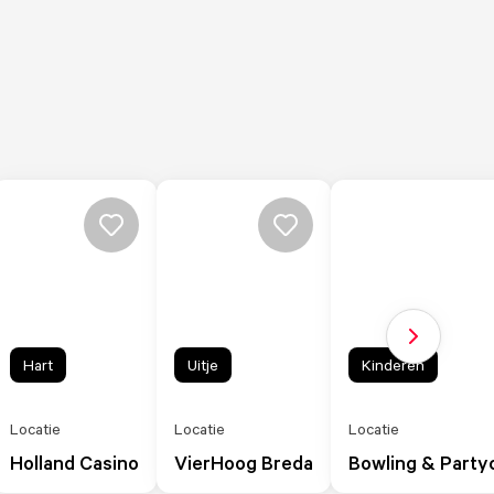
Volgende sl
Hart
Uitje
Kinderen
Locatie
Locatie
Locatie
Holland Casino
VierHoog Breda
Bowling & Party