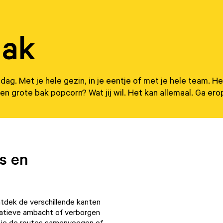
aak
e dag. Met je hele gezin, in je eentje of met je hele team.
n grote bak popcorn? Wat jij wil. Het kan allemaal. Ga erop
s en
tdek de verschillende kanten
eatieve ambacht of verborgen
il je de routes samenvoegen of