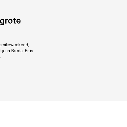
 grote
familieweekend,
je in Breda. Er is
.