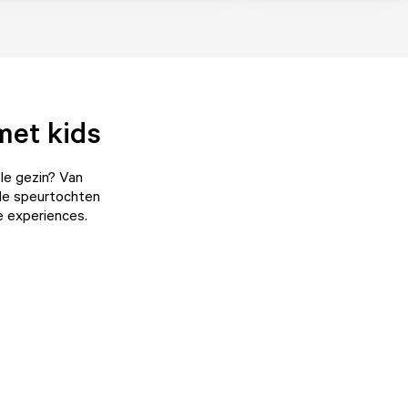
met kids
ele gezin? Van
iale speurtochten
e experiences.