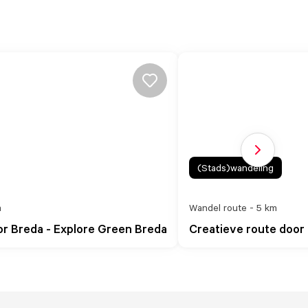
Volgende sl
(Stads)wandeling
m
Wandel route - 5 km
r Breda - Explore Green Breda
Creatieve route door 