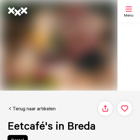
Menu
Zoeken
Mijn lijst
Kaart
Terug naar artikelen
Delen
Eetcafé's in Breda
Borrel