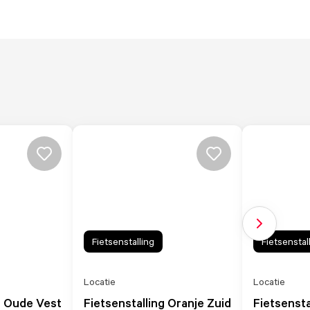
Volgende sl
Fietsenstalling
Fietsenstal
Locatie
Locatie
g Oude Vest
Fietsenstalling Oranje Zuid
Fietsensta