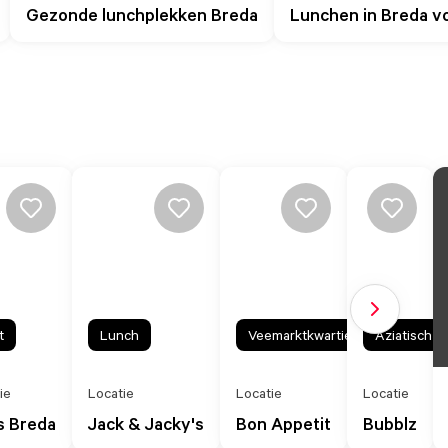
Gezonde lunchplekken Breda
Lunchen in Breda vo
Volgende sl
t
Lunch
Veemarktkwartier
Aziatisch
ie
Locatie
Locatie
Locatie
s Breda
Jack & Jacky's
Bon Appetit
Bubblz