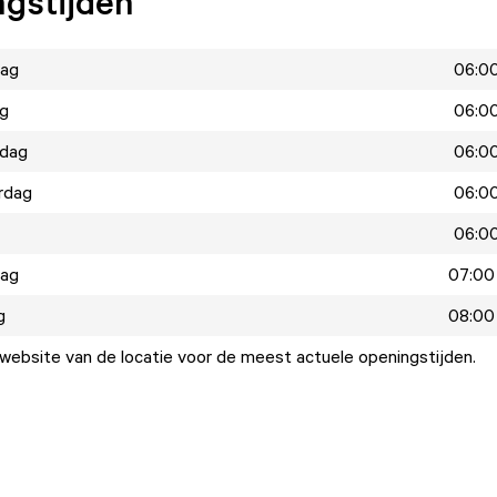
gstijden
ag
06:00
ag
06:00
dag
06:00
rdag
06:00
06:00
dag
07:00 
g
08:00 
ebsite van de locatie voor de meest actuele openingstijden.