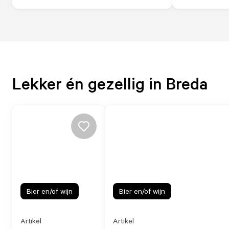
Lekker én gezellig in Breda
Bier en/of wijn
Bier en/of wijn
Artikel
Artikel