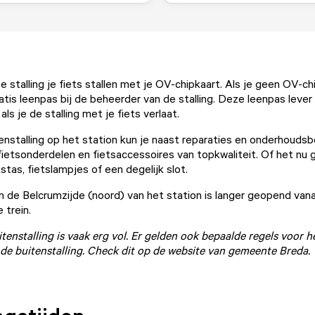
e stalling je fiets stallen met je OV-chipkaart. Als je geen OV-ch
ratis leenpas bij de beheerder van de stalling. Deze leenpas lever j
ls je de stalling met je fiets verlaat.
senstalling op het station kun je naast reparaties en onderhouds
fietsonderdelen en fietsaccessoires van topkwaliteit. Of het nu
stas, fietslampjes of een degelijk slot.
an de Belcrumzijde
(noord) van het station is langer geopend van
 trein.
itenstalling is vaak erg vol. Er gelden ook bepaalde regels voor 
in de buitenstalling. Check dit op de website van gemeente Breda.