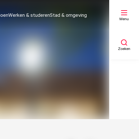
doen
Werken & studeren
Stad & omgeving
Menu
Zoeken
Mijn lijst
Kaart