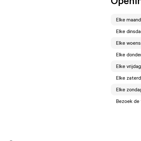
Openin
Elke
maand
Elke
dinsd
Elke
woens
Elke
donde
Elke
vrijdag
Elke
zater
Elke
zonda
Bezoek de w