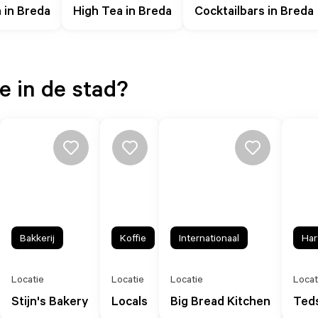
 in Breda
High Tea in Breda
Cocktailbars in Breda
e in de stad?
Bakkerij
Koffie
Internationaal
Har
Locatie
Locatie
Locatie
Locat
Stijn's Bakery
Locals
Big Bread Kitchen
Ted