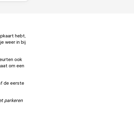
ipkaart hebt,
e weer in bij
beurten ook
 gaat om een
af de eerste
het parkeren