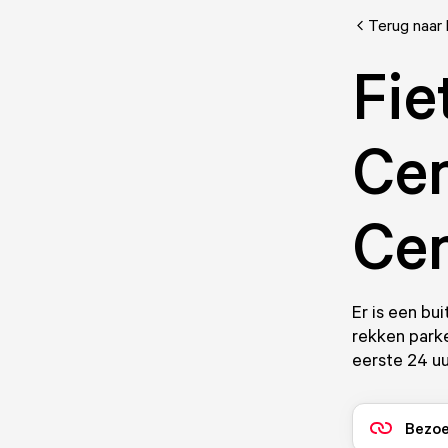
Terug naar 
Fie
Cen
Cen
Er is een bui
rekken parker
eerste 24 uu
Bezoe