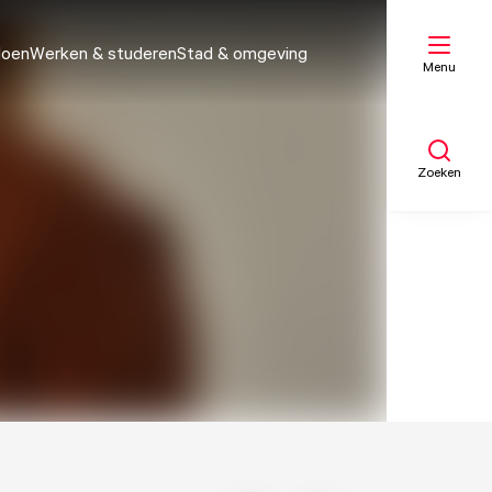
doen
Werken & studeren
Stad & omgeving
Menu
Zoeken
Mijn lijst
Kaart