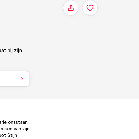
Delen
t hij zijn
erie ontstaan.
euken van zijn
ot Stijn