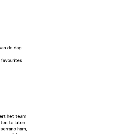
 van de dag.
e
 favourites
eert het team
tten te laten
 serrano ham,