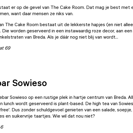
' staat er op de gevel van The Cake Room. Dat mag je best met e
emen, want daar mensen ze niks van.
van
The Cake Room
bestaat uit de lekkerste hapjes (en niet allee
j. Die worden geserveerd in een instawaardig roze decor, aan een
nkelstraten van Breda. Als je dáár nog niet blij van wordt...
at 69
bar Sowieso
iebar Sowieso
op een rustige plek in hartje centrum van Breda. Al
en lunch wordt geserveerd is plant-based. De high tea van Sowi
lt free'. Dus zonder schuldgevoel genieten van een salade, soepje,
s en suikervrije taartjes. Wie wil dat nou niet?
46