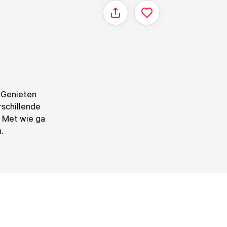
Delen
. Genieten
rschillende
. Met wie ga
.