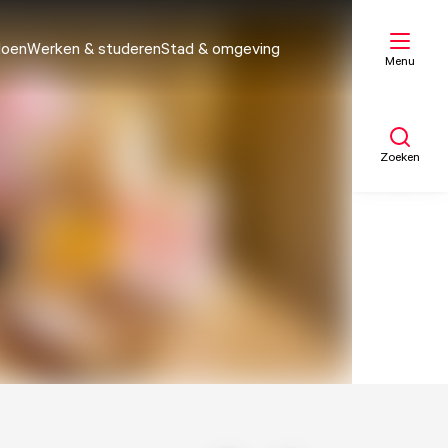
doen
Werken & studeren
Stad & omgeving
Menu
Zoeken
Mijn lijst
Kaart