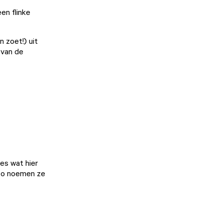
en flinke
n zoet!) uit
 van de
les wat hier
eso noemen ze