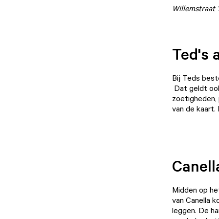
Willemstraat 
Ted's 
Bij
Teds
beste
Dat geldt ook
zoetigheden, 
van de kaart. 
Canell
Midden op het
van
Canella
ko
leggen. De ha