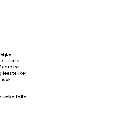
elijke
t allerlei
f eetbare
 feestelijker
 hoek'
r
welke toffe,