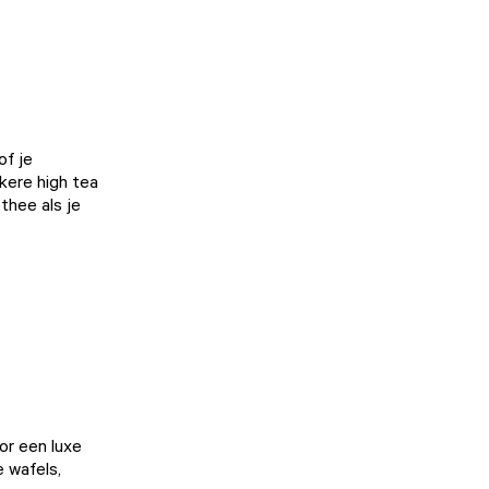
of je
kere high tea
thee als je
oor een luxe
e wafels,