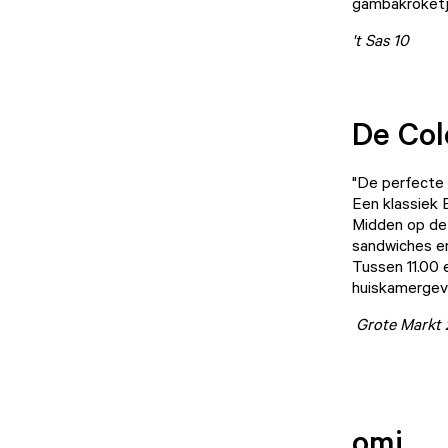
gambakroketje
't Sas 10
De Col
"De perfecte 
Een klassiek 
Midden op de 
sandwiches e
Tussen 11.00 
huiskamergevo
Grote Markt 
omi