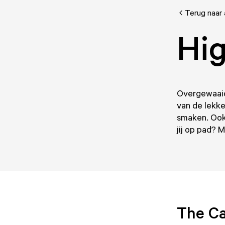
Terug naar 
Hig
Overgewaaid 
van de lekke
smaken. Ook 
jij op pad? 
The C