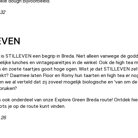
kie dough bijvoorbeeld.
 32
EVEN
 is
STILLEVEN
een begrip in Breda. Niet alleen vanwege de godd
lijke lunches en vintagepareltjes in de winkel. Ook de high tea me
s én zoete taartjes gooit hoge ogen. Wist je dat STILLEVEN zel
t? Daarmee laten Floor en Romy hun taarten en high tea er nog
en we al verteld dat zij zoveel mogelijk biologische en 'van om de
bruiken?
 ook onderdeel van onze Explore Green Breda route! Ontdek
hie
ts je op de route kunt vinden.
 26