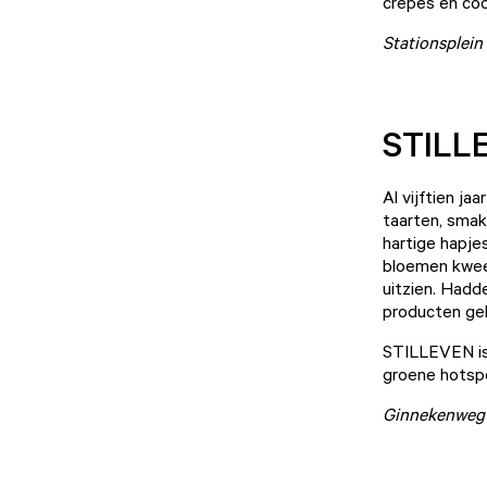
crêpes en coo
Stationsplein
STILL
Al vijftien jaar
taarten, smake
hartige hapje
bloemen kweek
uitzien. Hadd
producten ge
STILLEVEN is
groene hotspo
Ginnekenweg