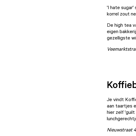
'I hate sugar
korrel zout n
De high tea 
eigen bakkeri
gezelligste wi
Veemarktstra
Koffie
Je vindt
Koff
aan taartjes 
hier zelf 'gui
lunchgerechtje
Nieuwstraat 