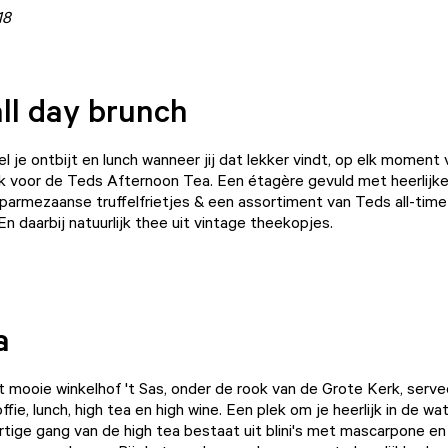
18
all day brunch
l je ontbijt en lunch wanneer jij dat lekker vindt, op elk moment
 voor de Teds Afternoon Tea. Een étagère gevuld met heerlijk
parmezaanse truffelfrietjes & een assortiment van Teds all-time
En daarbij natuurlijk thee uit vintage theekopjes.
a
 mooie winkelhof 't Sas, onder de rook van de Grote Kerk, serv
ffie, lunch, high tea en high wine. Een plek om je heerlijk in de wa
rtige gang van de high tea bestaat uit blini's met mascarpone en