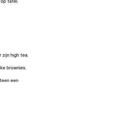
op tafel.
zijn high tea.
jke brownies,
eteen een