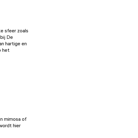
ke sfeer zoals
bij
De
an hartige en
p het
en mimosa of
wordt hier