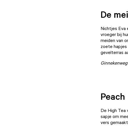
De mei
Nichtjes Eva e
vroeger bij h
meiden van o
zoete hapjes 
gevelterras a
Ginnekenweg
Peach
De High Tea 
sapje om mee 
vers gemaakt 