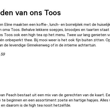
den van ons Toos
n Eline maakten een koffie-, lunch- en borrelplek met de huiselij
un oma Toos. Behalve lekkere soepjes, broodjes en taarten staat 
ns Toos
ook een high tea op het menu. Twee uur lang genieten v
én onbeperkt thee. Bij mooi weer is het ook fijn buiten zitten. O
an de levendige Ginnekenweg of in de intieme achtertuin.
 59
van
Peach
bestaat uit een mix van de gerechten van de kaart. E
te beginnen en een assortiment zoete en hartige hapjes. Alles 
en daarom is de high tea nooit hetzelfde.