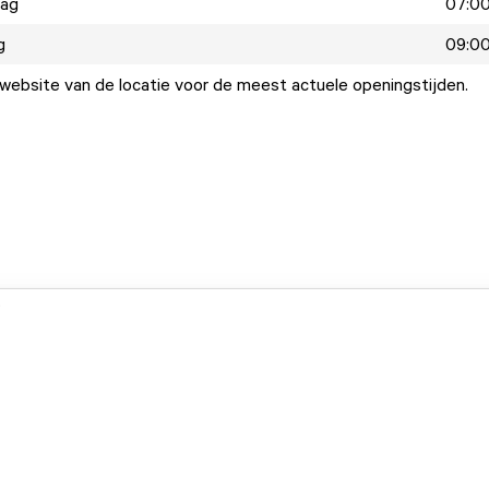
dag
07:00
g
09:00
ebsite van de locatie voor de meest actuele openingstijden.
.