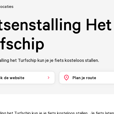
locaties
tsenstalling Het
fschip
alling het Turfschip kun je je fiets kosteloos stallen.
k de website
Plan je route
lling het Turfschip kun je je fiets kosteloos stallen. Je fiets lat