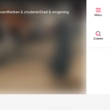
doen
Werken & studeren
Stad & omgeving
Menu
Zoeken
Mijn lijst
Kaart