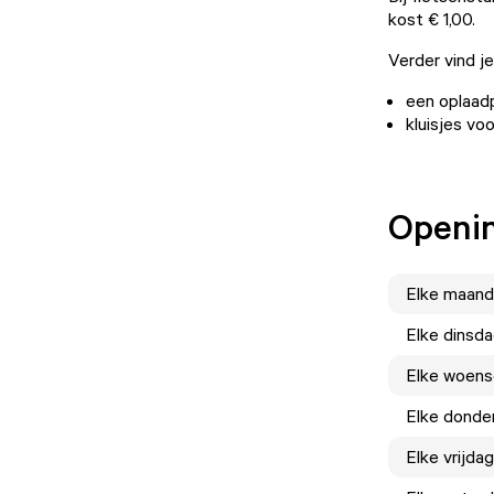
kost € 1,00.
Verder vind je 
een oplaad
kluisjes voo
Openin
Elke
maand
Elke
dinsd
Elke
woens
Elke
donde
Elke
vrijdag