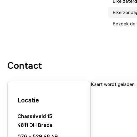
Elke
zater
Elke
zonda
Bezoek de w
Contact
Kaart wordt geladen..
Locatie
Chasséveld
15
4811 DH
Breda
076 – 529 48 49