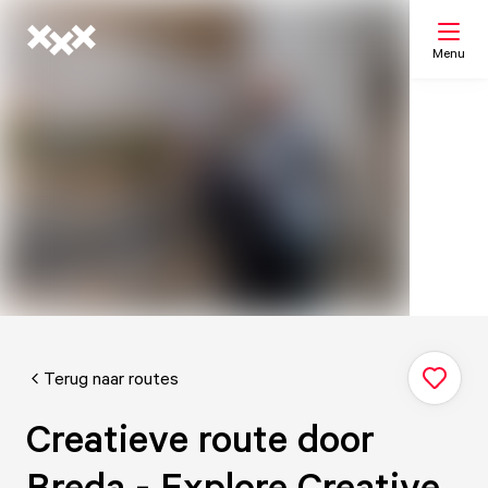
Menu
Zoeken
Mijn lijst
Kaart
Terug naar routes
Creatieve route door
Breda - Explore Creative