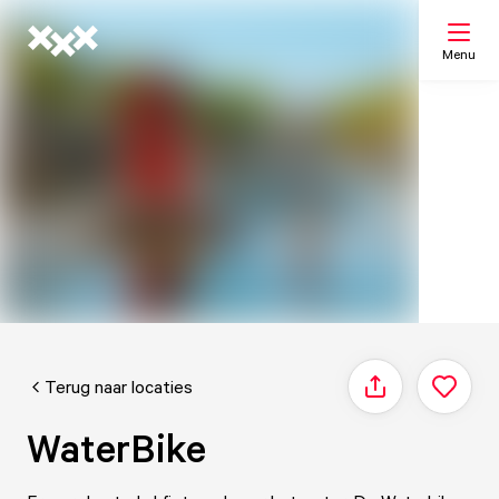
Menu
Zoeken
Mijn lijst
Kaart
Terug naar locaties
Delen
WaterBike