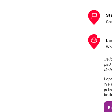
St
Cha
1
La
Wol
Je l
pad 
de b
Lope
19e 
je h
brui
Be