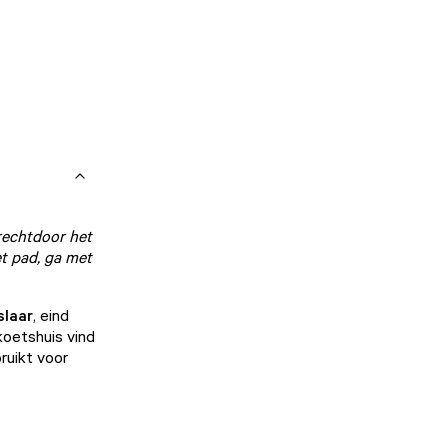
 rechtdoor het
t pad, ga met
slaar
, eind
koetshuis vind
ruikt voor