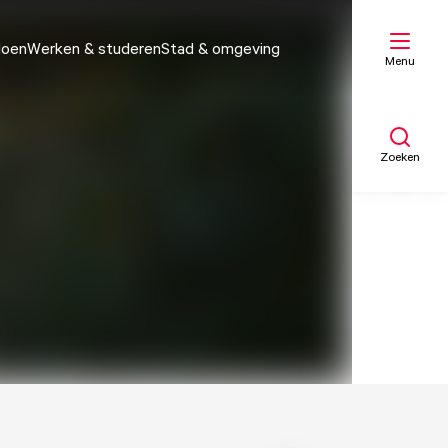
doen
Werken & studeren
Stad & omgeving
Menu
Zoeken
Mijn lijst
Kaart