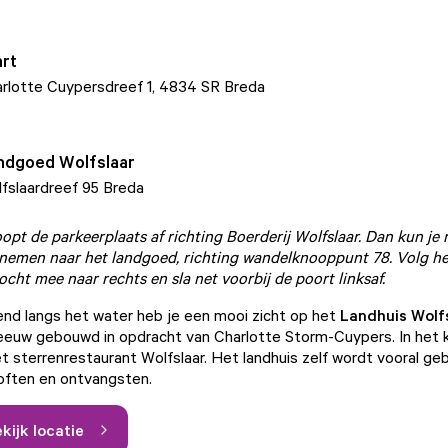
art
rlotte Cuypersdreef 1, 4834 SR Breda
ndgoed Wolfslaar
fslaardreef 95 Breda
oopt de parkeerplaats af richting Boerderij Wolfslaar. Dan kun je
nemen naar het landgoed, richting wandelknooppunt 78. Volg he
ocht mee naar rechts en sla net voorbij de poort linksaf.
nd langs het water heb je een mooi zicht op het
Landhuis Wolf
eeuw gebouwd in opdracht van Charlotte Storm-Cuypers. In het 
et sterrenrestaurant Wolfslaar. Het landhuis zelf wordt vooral geb
loften en ontvangsten.
kijk locatie