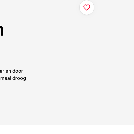
n
ar en door
emaal droog