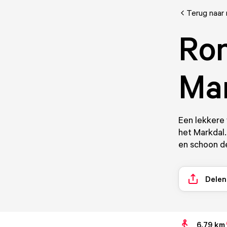
Terug naar
Ron
Ma
Een lekkere 
het Markdal.
en schoon de
Delen
6.79 km