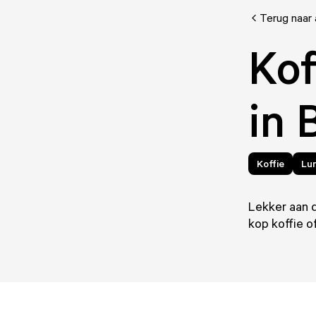
Terug naar 
Kof
in 
Koffie
Lu
Lekker aan d
kop koffie o