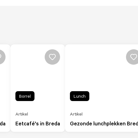
Borrel
Lunch
Artikel
Artikel
eda
Eetcafé's in Breda
Gezonde lunchplekken Bre