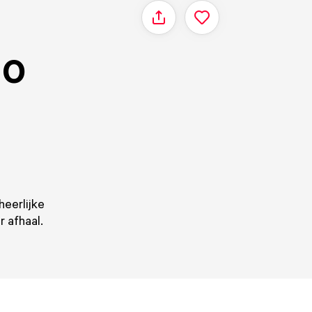
Delen
go
heerlijke
r afhaal.