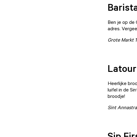
Barist
Ben je op de G
adres. Vergee
Grote Markt 1
Latour
Heerlijke bro
luifel in de S
broodje!
Sint Annastra
Sip Fir