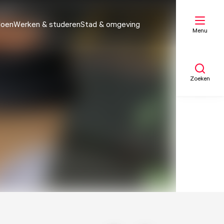
doen
Werken & studeren
Stad & omgeving
Menu
Zoeken
Mijn lijst
Kaart