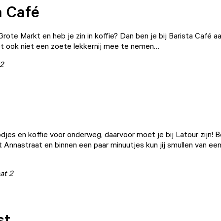
a Café
rote Markt en heb je zin in koffie? Dan ben je bij
Barista Café
aa
t ook niet een zoete lekkernij mee te nemen…
2
odjes en koffie voor onderweg, daarvoor moet je bij
Latour
zijn! B
int Annastraat en binnen een paar minuutjes kun jij smullen van een
at 2
st