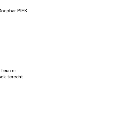
j Soepbar PIEK
j Teun
er
 ook terecht