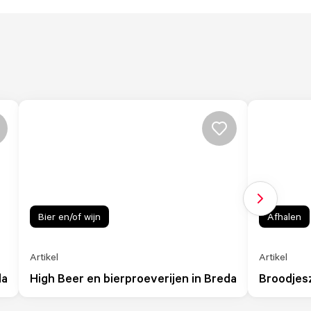
Volgende sl
Bier en/of wijn
Afhalen
Artikel
Artikel
da
High Beer en bierproeverijen in Breda
Broodjes