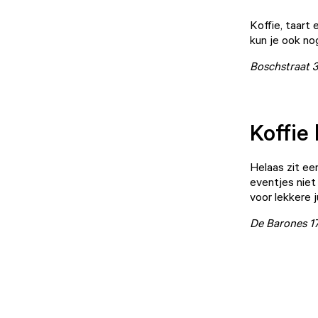
Koffie, taart 
kun je ook no
Boschstraat 3
Koffie 
Helaas zit een
eventjes niet 
voor lekkere j
De Barones 1