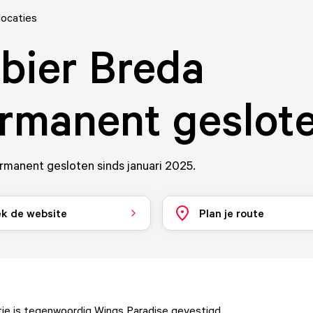
locaties
bier Breda
rmanent geslot
ermanent gesloten sinds januari 2025.
k de website
Plan je route
tie is tegenwoordig
Wings Paradise
gevestigd.