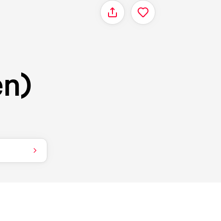
Delen
en)