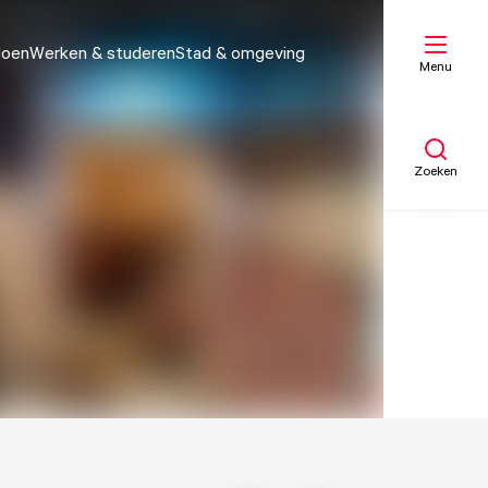
doen
Werken & studeren
Stad & omgeving
Menu
Zoeken
Mijn lijst
Kaart