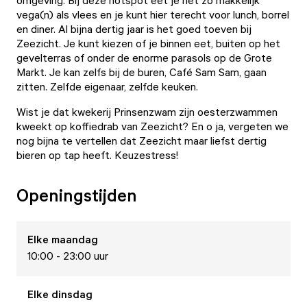
omgeving. Bij deze hotspot eet je net zo makkelijk
vega(n) als vlees en je kunt hier terecht voor lunch, borrel
en diner. Al bijna dertig jaar is het goed toeven bij
Zeezicht. Je kunt kiezen of je binnen eet, buiten op het
gevelterras of onder de enorme parasols op de Grote
Markt. Je kan zelfs bij de buren, Café Sam Sam, gaan
zitten. Zelfde eigenaar, zelfde keuken.
Wist je dat kwekerij Prinsenzwam zijn oesterzwammen
kweekt op koffiedrab van Zeezicht? En o ja, vergeten we
nog bijna te vertellen dat Zeezicht maar liefst dertig
bieren op tap heeft. Keuzestress!
Openingstijden
Elke
maandag
10:00 - 23:00 uur
Elke
dinsdag