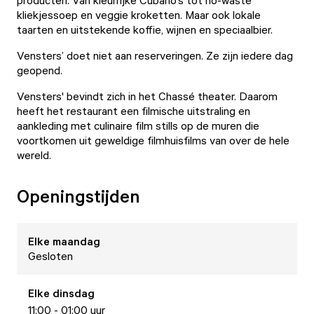
producten. Van kleurrijke Cubano’s tot no-waste
kliekjessoep en veggie kroketten. Maar ook lokale
taarten en uitstekende koffie, wijnen en speciaalbier.
Vensters’ doet niet aan reserveringen. Ze zijn iedere dag
geopend.
Vensters' bevindt zich in het Chassé theater. Daarom
heeft het restaurant een filmische uitstraling en
aankleding met culinaire film stills op de muren die
voortkomen uit geweldige filmhuisfilms van over de hele
wereld.
Openingstijden
Elke
maandag
Gesloten
Elke
dinsdag
11:00 - 01:00 uur