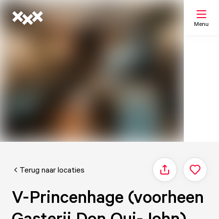
Menu
Zoeken
Mijn lijst
Kaart
Terug naar locaties
Delen
V-Princenhage (voorheen
Gasterij Don Qui-John)