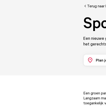
Terug naar 
Spo
Een nieuwe g
het gerecht
Plan j
Een groen par
Langzaam maar
toegankelijk 