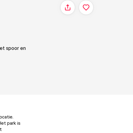
Delen
het spoor en
ocatie.
et park is
t