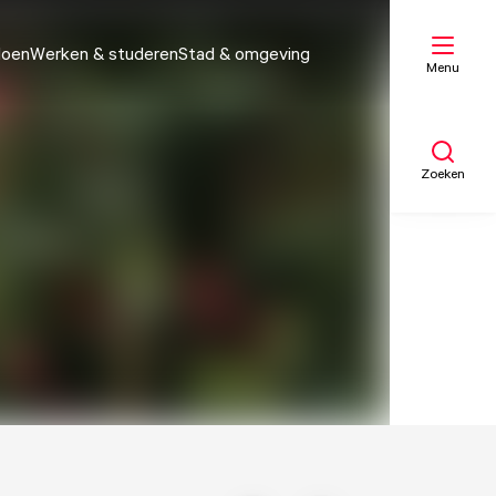
doen
Werken & studeren
Stad & omgeving
Menu
Zoeken
Mijn lijst
Kaart