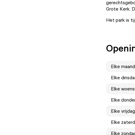
gerechtsgebou
Grote Kerk. D
Het park is t
Openin
Elke
maand
Elke
dinsd
Elke
woens
Elke
donde
Elke
vrijdag
Elke
zater
Elke
zonda