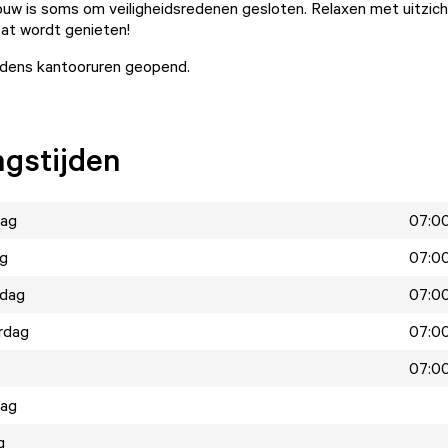
w is soms om veiligheidsredenen gesloten. Relaxen met uitzich
at wordt genieten!
ijdens kantooruren geopend.
gstijden
ag
07:00
ag
07:00
dag
07:00
rdag
07:00
07:00
dag
g