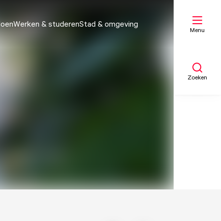
doen
Werken & studeren
Stad & omgeving
Menu
Zoeken
Mijn lijst
Kaart