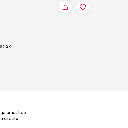
Delen
ntiek
legd omdat de
n directe