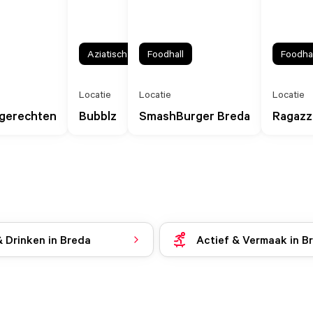
Aziatisch
Foodhall
Foodhal
Locatie
Locatie
Locatie
gerechten
Bubblz
SmashBurger Breda
Ragazzi 
& Drinken in Breda
Actief & Vermaak in B