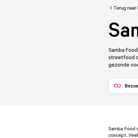
Terug naar 
Sa
Samba Food 
streetfood 
gezonde vo
Bezoe
Samba Food st
concept. Vee