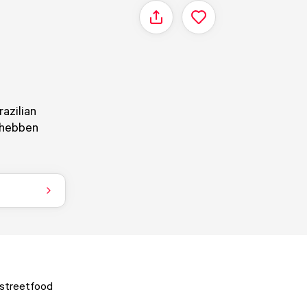
Delen
azilian
 hebben
 streetfood