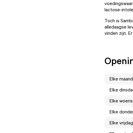
voedingswaard
lactose-intole
Toch is Samba
alledaagse le
vinden zijn. 
Openin
Elke
maand
Elke
dinsd
Elke
woens
Elke
donde
Elke
vrijdag