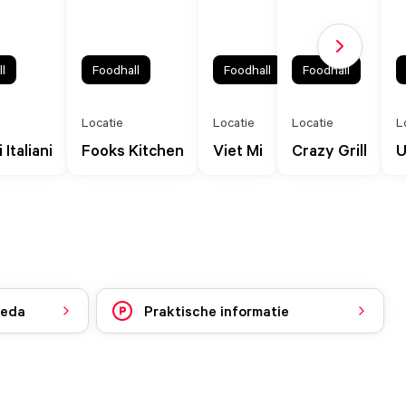
Volgende sl
l
Foodhall
Foodhall
Foodhall
Locatie
Locatie
Locatie
L
Italiani
Fooks Kitchen
Viet Mi
Crazy Grill
U
reda
Praktische informatie