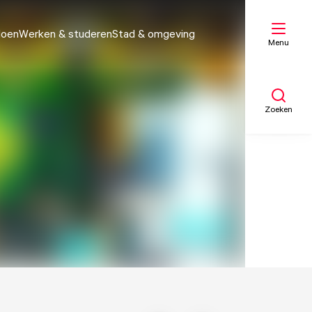
doen
Werken & studeren
Stad & omgeving
Menu
Zoeken
Mijn lijst
Kaart