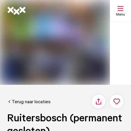
Menu
Zoeken
Mijn lijst
Kaart
Terug naar locaties
Delen
Ruitersbosch (permanent
gesloten)