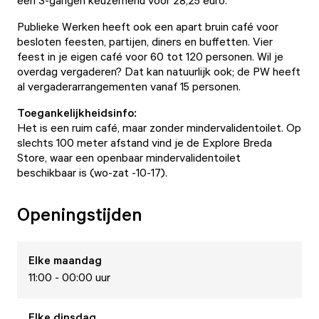
een 3-gangen keuzemenu voor 28,25 euro.
Publieke Werken heeft ook een apart bruin café voor
besloten feesten, partijen, diners en buffetten. Vier
feest in je eigen café voor 60 tot 120 personen. Wil je
overdag vergaderen? Dat kan natuurlijk ook; de PW heeft
al vergaderarrangementen vanaf 15 personen.
Toegankelijkheidsinfo:
Het is een ruim café, maar zonder mindervalidentoilet. Op
slechts 100 meter afstand vind je de
Explore Breda
Store
, waar een openbaar mindervalidentoilet
beschikbaar is (wo-zat -10-17).
Openingstijden
Elke
maandag
11:00 - 00:00 uur
Elke
dinsdag