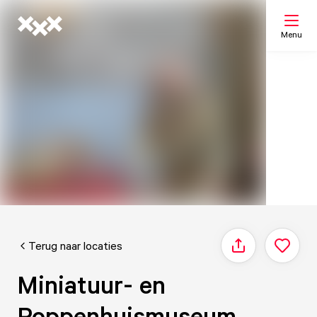
Menu
Zoeken
Mijn lijst
Kaart
Terug naar locaties
Delen
Miniatuur- en
Poppenhuismuseum