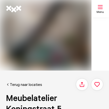
Menu
Zoeken
Mijn lijst
Kaart
Terug naar locaties
Delen
Meubelatelier
Koningstraat 5