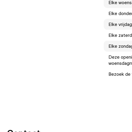
Elke
woens
Elke
donde
Elke
vrijdag
Elke
zater
Elke
zonda
Deze openin
woensdagmi
Bezoek de w