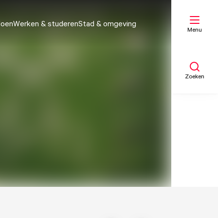
doen
Werken & studeren
Stad & omgeving
Menu
Zoeken
Mijn lijst
Kaart