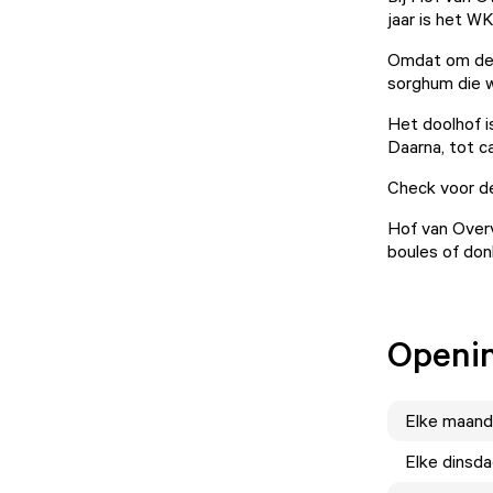
jaar is het W
Omdat om de z
sorghum die 
Het doolhof i
Daarna, tot 
Check voor de
Hof van Overv
boules of don
Openin
Elke
maand
Elke
dinsd