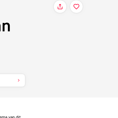
Delen
an
hema van dit