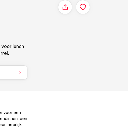
Delen
 voor lunch
rrel.
er voor een
iendinnen, een
en heerlijk