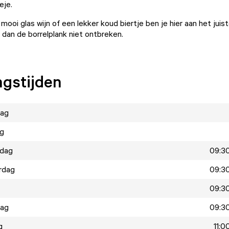
eje.
ooi glas wijn of een lekker koud biertje ben je hier aan het juis
g dan de borrelplank niet ontbreken.
gstijden
ag
ag
dag
09:30
rdag
09:30
09:30
dag
09:30
g
11:0