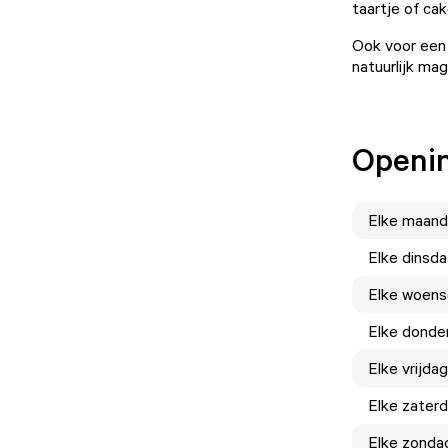
taartje of cak
Ook voor een m
natuurlijk ma
Openin
Elke
maand
Elke
dinsd
Elke
woens
Elke
donde
Elke
vrijdag
Elke
zater
Elke
zonda