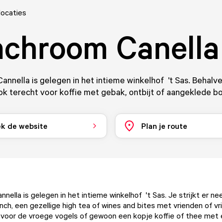
locaties
chroom Canella
nnella is gelegen in het intieme winkelhof 't Sas. Behalve
ook terecht voor koffie met gebak, ontbijt of aangeklede bo
k de website
Plan je route
ella is gelegen in het intieme winkelhof 't Sas. Je strijkt er ne
unch, een gezellige high tea of wines and bites met vrienden of vr
t voor de vroege vogels of gewoon een kopje koffie of thee met e