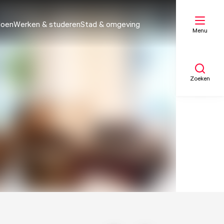
doen
Werken & studeren
Stad & omgeving
Menu
Zoeken
Mijn lijst
Kaart