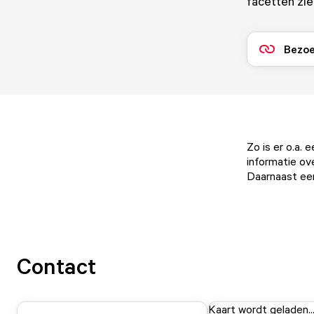
facetten zie
Bezoe
Zo is er o.a. 
informatie ov
Daarnaast een
Contact
Kaart wordt geladen..