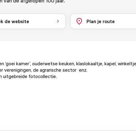
n van de afgelopen 100 jaar.
k de website
Plan je route
een ‘goei kamer’, ouderwetse keuken, klaslokaaltje, kapel, winkeltje
er verenigingen, de agrarische sector enz.
 uitgebreide fotocollectie.
.