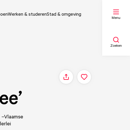
doen
Werken & studeren
Stad & omgeving
Menu
Zoeken
Mijn lijst
Delen
ee’
Kaart
e –Vlaamse
erlei