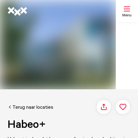
Menu
Zoeken
Mijn lijst
Kaart
Terug naar locaties
Delen
Habeo+