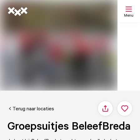
Menu
Zoeken
Mijn lijst
Kaart
Terug naar locaties
Delen
Groepsuitjes BeleefBreda