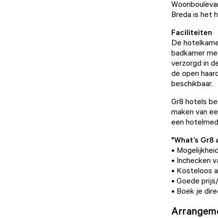
Woonboulevar
Breda is het 
Faciliteiten
De hotelkamer
badkamer met 
verzorgd in de
de open haard,
beschikbaar.
Gr8 hotels be
maken van een
een hotelmede
"What’s Gr8 
• Mogelijkhei
• Inchecken va
• Kosteloos a
• Goede prijs
• Boek je dire
Arrangem