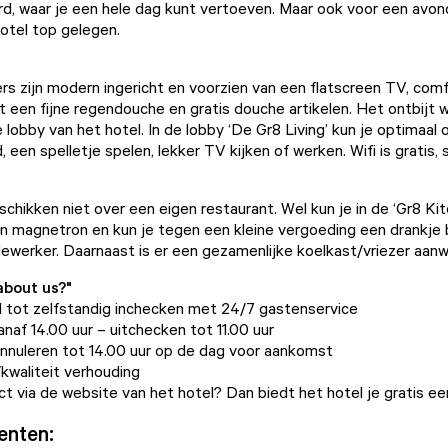
d, waar je een hele dag kunt vertoeven. Maar ook voor een avo
hotel top gelegen.
s zijn modern ingericht en voorzien van een flatscreen TV, comf
een fijne regendouche en gratis douche artikelen. Het ontbijt 
 lobby van het hotel. In de lobby ‘De Gr8 Living’ kun je optimaal 
 een spelletje spelen, lekker TV kijken of werken. Wifi is gratis, 
schikken niet over een eigen restaurant. Wel kun je in de ‘Gr8 Kit
 magnetron en kun je tegen een kleine vergoeding een drankje b
werker. Daarnaast is er een gezamenlijke koelkast/vriezer aan
about us?"
d tot zelfstandig inchecken met 24/7 gastenservice
naf 14.00 uur – uitchecken tot 11.00 uur
nnuleren tot 14.00 uur op de dag voor aankomst
/kwaliteit verhouding
ct via de website van het hotel? Dan biedt het hotel je gratis een
enten: