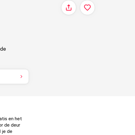
Delen
 de
atis en het
or de deur
d je de