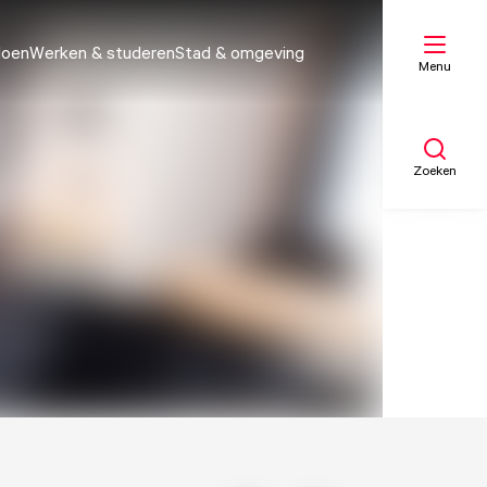
doen
Werken & studeren
Stad & omgeving
Menu
Zoeken
Mijn lijst
Kaart