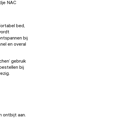
ndje NAC
ortabel bed,
wordt
ontspannen bij
snel en overal
chen’ gebruik
estellen bij
wezig.
 ontbijt aan.