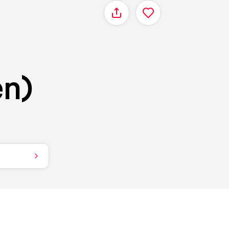
Delen
en)