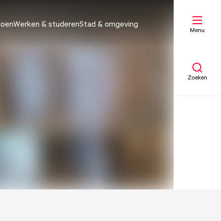
doen
Werken & studeren
Stad & omgeving
Menu
Zoeken
Mijn lijst
Kaart