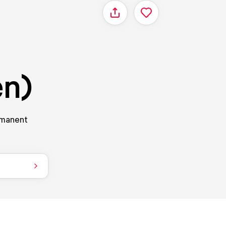
Delen
en)
rmanent