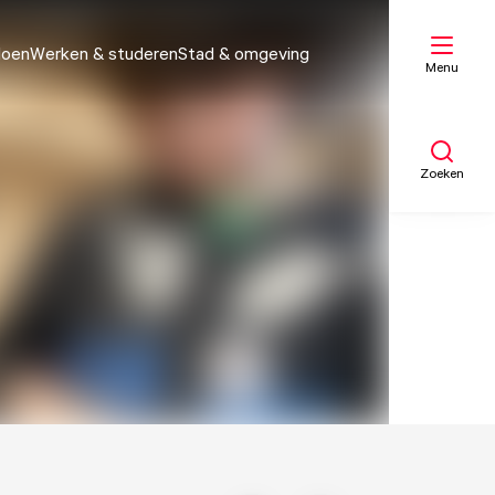
doen
Werken & studeren
Stad & omgeving
Menu
Zoeken
Mijn lijst
Kaart