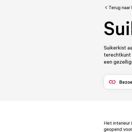
Terug naar 
Sui
Suikerkist a
terechtkunt 
een gezellig
Bezoe
Het interieur
geopend voor l