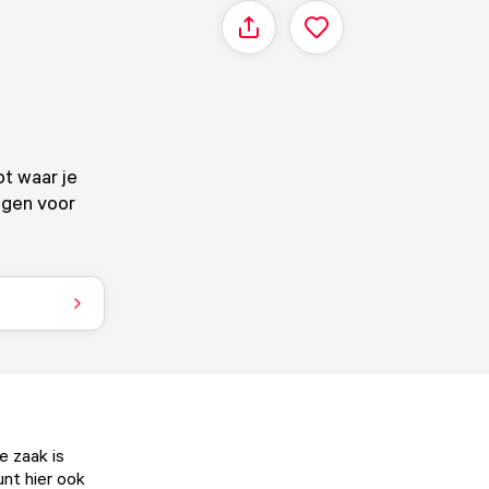
Delen
ot waar je
angen voor
e zaak is
unt hier ook