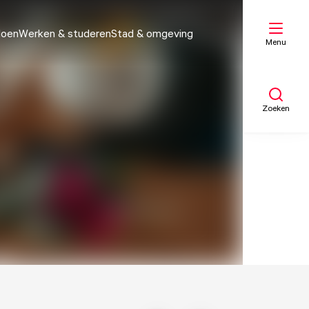
doen
Werken & studeren
Stad & omgeving
Menu
Zoeken
Mijn lijst
Kaart