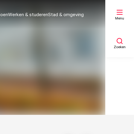
doen
Werken & studeren
Stad & omgeving
Menu
Zoeken
Mijn lijst
Kaart