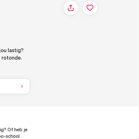
Delen
jou lastig?
e rotonde.
ig? Of heb je
bo-school