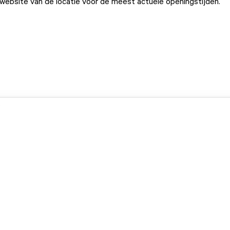
ebsite van de locatie voor de meest actuele openingstijden.
.