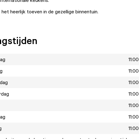
 internationale keukens.
 het heerlijk toeven in de gezellige binnentuin.
gstijden
ag
11:00
ag
11:00
dag
11:00
rdag
11:00
11:00
dag
11:00
g
11:00