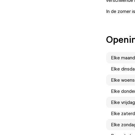
verschillende
In de zomer is
Openin
Elke
maand
Elke
dinsd
Elke
woens
Elke
donde
Elke
vrijdag
Elke
zater
Elke
zonda