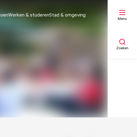
doen
Werken & studeren
Stad & omgeving
Menu
Zoeken
Mijn lijst
Kaart