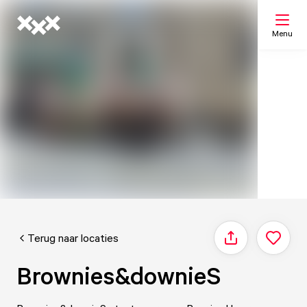
Menu
Zoeken
Mijn lijst
Kaart
Terug naar locaties
Delen
Brownies&downieS