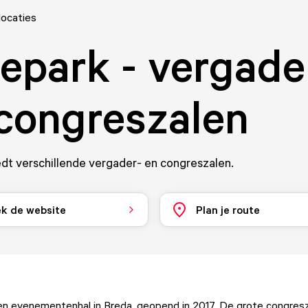
locaties
epark - vergade
congreszalen
dt verschillende vergader- en congreszalen.
k de website
Plan je route
en evenementenhal in Breda, geopend in 2017. De grote congresza