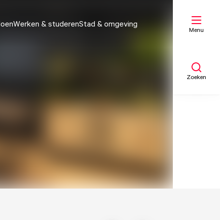
doen
Werken & studeren
Stad & omgeving
Menu
Zoeken
Mijn lijst
Kaart