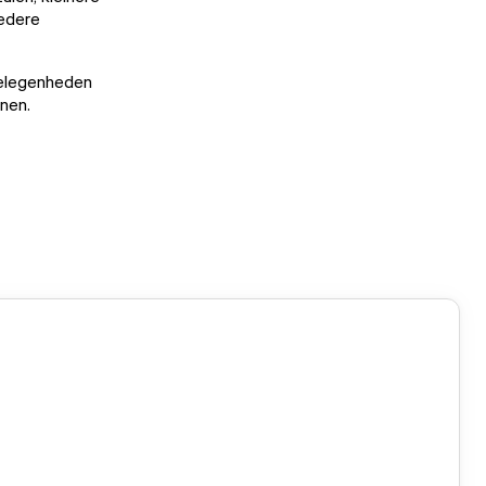
iedere
gelegenheden
nen.