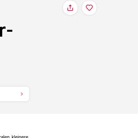
Delen
r-
len, kleinere