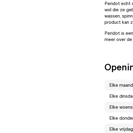
Peridot echt 
wol die ze ge
wassen, spinn
product kan z
Peridot is ee
meer over de 
Openin
Elke
maand
Elke
dinsd
Elke
woens
Elke
donde
Elke
vrijdag