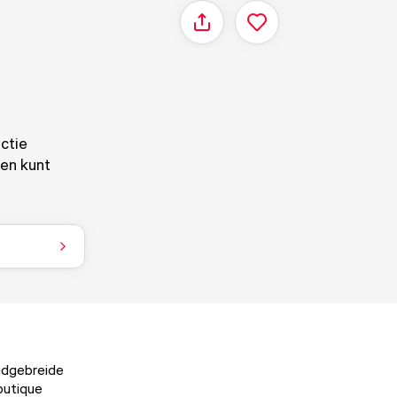
Delen
ectie
en kunt
andgebreide
outique