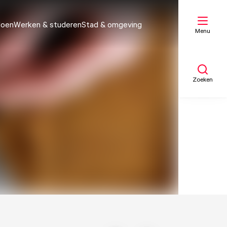
doen
Werken & studeren
Stad & omgeving
Menu
Zoeken
Mijn lijst
Kaart