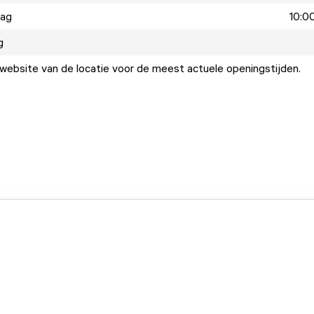
dag
10:00
g
ebsite van de locatie voor de meest actuele openingstijden.
.