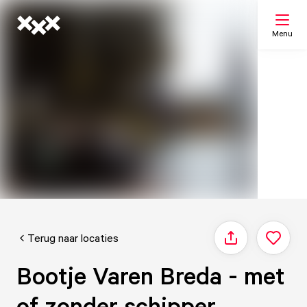
Menu
Zoeken
Mijn lijst
Kaart
Terug naar locaties
Delen
Bootje Varen Breda - met
of zonder schipper