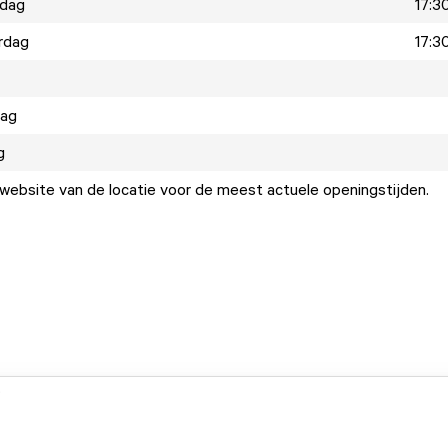
dag
17:30
rdag
17:30
dag
g
ebsite van de locatie voor de meest actuele openingstijden.
.