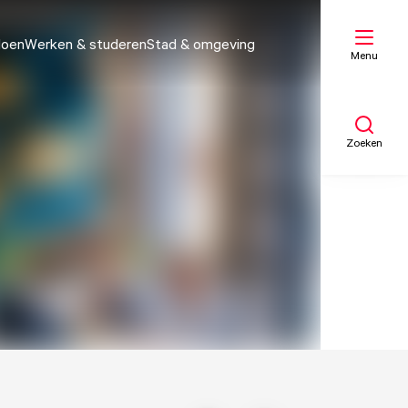
doen
Werken & studeren
Stad & omgeving
Menu
Zoeken
Mijn lijst
Kaart