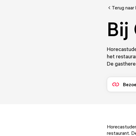
Terug naar 
Bij
Horecastude
het restaura
De gasthere
Bezoe
Horecastudent
restaurant. D