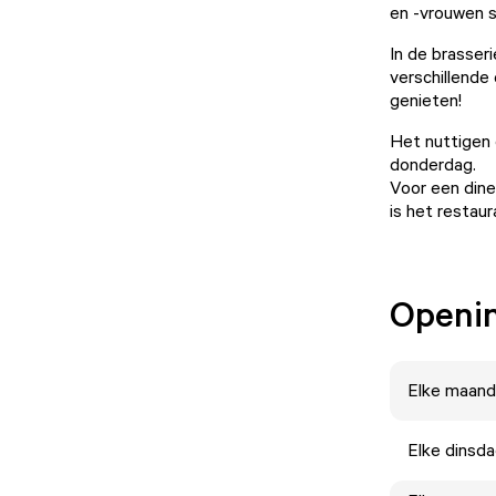
en -vrouwen s
In de brasseri
verschillende
genieten!
Het nuttigen 
donderdag.
Voor een din
is het restau
Openin
Elke
maand
Elke
dinsd