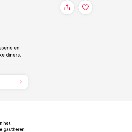
Delen
sserie en
ke diners.
n het
De gastheren