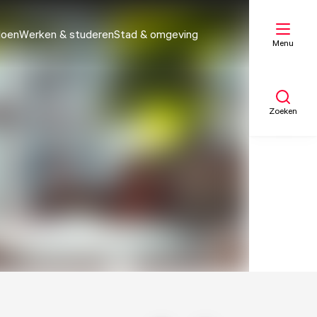
doen
Werken & studeren
Stad & omgeving
Menu
Zoeken
Mijn lijst
Kaart