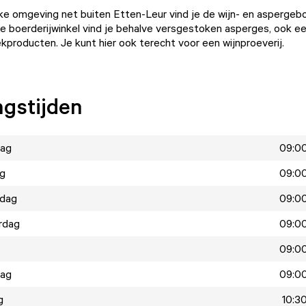
ijke omgeving net buiten Etten-Leur vind je de wijn- en aspergeb
de boerderijwinkel vind je behalve versgestoken asperges, ook e
ekproducten. Je kunt hier ook terecht voor een wijnproeverij.
gstijden
ag
09:00
ag
09:00
dag
09:00
rdag
09:00
09:00
dag
09:00
g
10:30