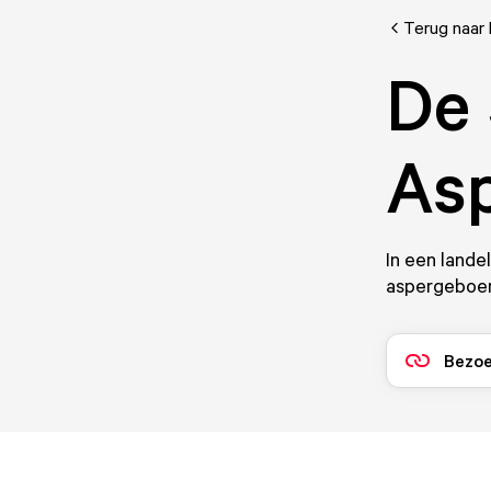
Terug naar 
De 
Asp
In een lande
aspergeboer
Bezoe