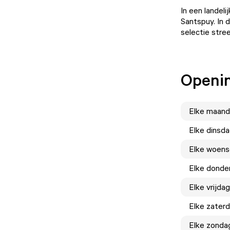
In een landel
Santspuy. In 
selectie stre
Openin
Elke
maand
Elke
dinsd
Elke
woens
Elke
donde
Elke
vrijdag
Elke
zater
Elke
zonda