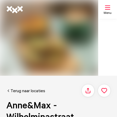
Menu
Zoeken
Mijn lijst
Kaart
Terug naar locaties
Delen
Anne&Max -
Wilhelminastraat