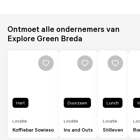
Ontmoet alle ondernemers van
Explore Green Breda
Hart
Duurzaam
Lunch
V
Locatie
Locatie
Locatie
Loc
Koffiebar Sowieso
Ins and Outs
Stilleven
Ro