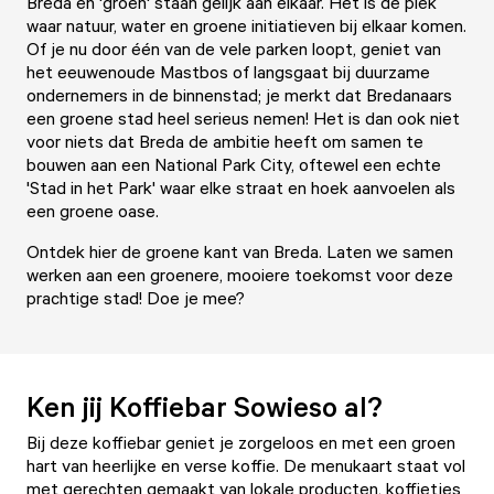
Breda en 'groen' staan gelijk aan elkaar. Het is dé plek
waar natuur, water en groene initiatieven bij elkaar komen.
Of je nu door één van de vele parken loopt, geniet van
het eeuwenoude Mastbos of langsgaat bij duurzame
ondernemers in de binnenstad; je merkt dat Bredanaars
een groene stad heel serieus nemen! Het is dan ook niet
voor niets dat Breda de ambitie heeft om samen te
bouwen aan een National Park City, oftewel een echte
'Stad in het Park' waar elke straat en hoek aanvoelen als
een groene oase.
Ontdek hier de groene kant van Breda. Laten we samen
werken aan een groenere, mooiere toekomst voor deze
prachtige stad! Doe je mee?
Ken jij Koffiebar Sowieso al?
Bij deze koffiebar geniet je zorgeloos en met een groen
hart van heerlijke en verse koffie. De menukaart staat vol
met gerechten gemaakt van lokale producten, koffietjes