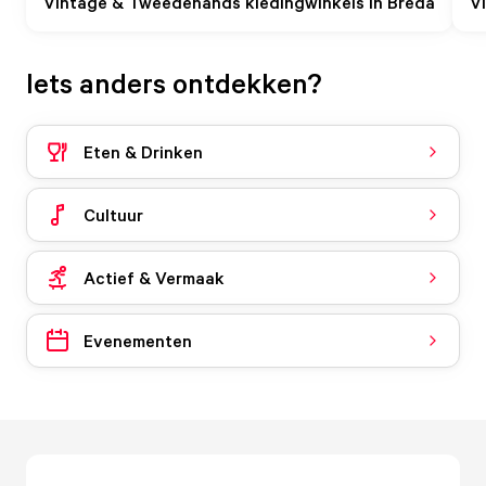
Vintage & Tweedehands kledingwinkels in Breda
Vi
Iets anders ontdekken?
Eten & Drinken
Cultuur
Actief & Vermaak
Evenementen