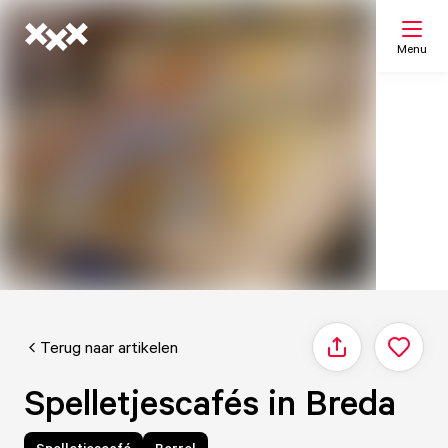
Menu
Zoeken
Mijn lijst
Kaart
Terug naar artikelen
Delen
Spelletjescafés in Breda
Spelletjescafé
Borrel