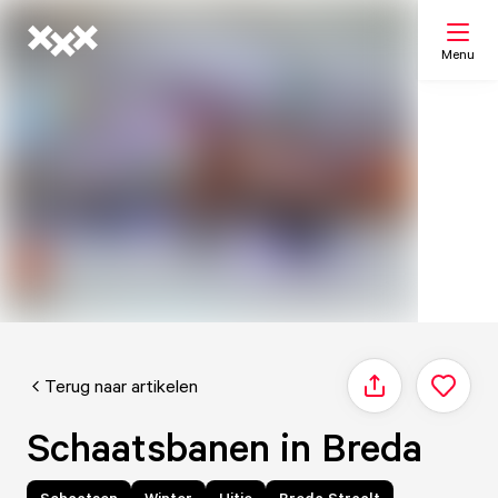
Menu
Zoeken
Mijn lijst
Kaart
Terug naar artikelen
Delen
Schaatsbanen in Breda
Schaatsen
Winter
Uitje
Breda Straalt