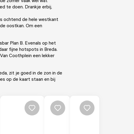
n de zomer vaak wel wat
ed te doen. Drankje erbij,
's ochtend de hele westkant
r de oostkan. Om een
sbar Plan B
. Evenals op het
daar fijne hotspots in Breda.
Van Coothplein een lekker
reda, zit je goed in de zon in de
es op de kaart staan en bij