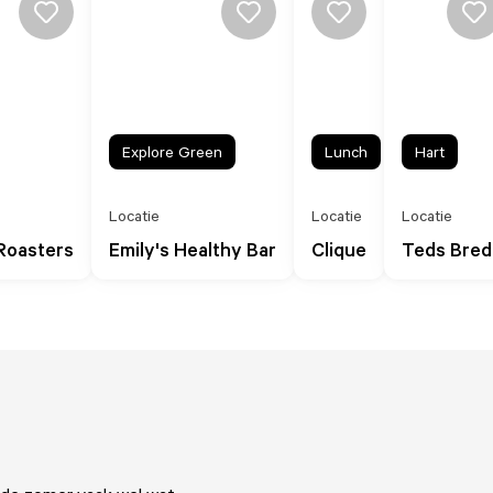
Explore Green
Lunch
Hart
Locatie
Locatie
Locatie
Roasters
Emily's Healthy Bar
Clique
Teds Bred