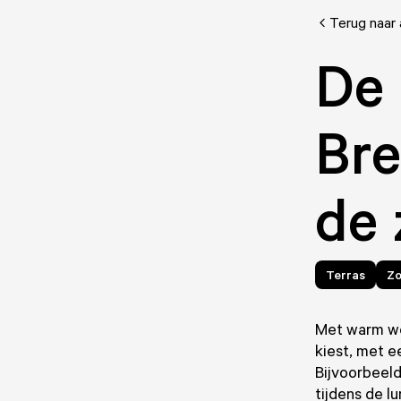
Terug naar 
De 
Bre
de 
Terras
Z
Met warm wee
kiest, met e
Bijvoorbeeld
tijdens de lu