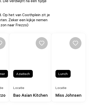
. Die verdwijnt na een tijdje
. Op het van Coothplein zit je
ieten. Zeker een kijkje nemen
e zon naar
Frezzo
)
mer
Aziatisch
Lunch
tie
Locatie
Locatie
zzo
Bao Asian Kitchen
Miss Johnsen