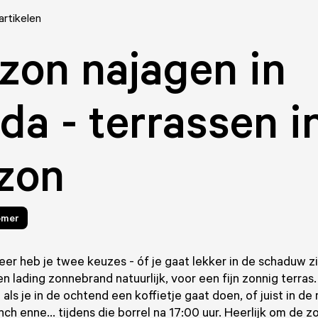
artikelen
zon najagen in
da - terrassen i
zon
omer
r heb je twee keuzes - óf je gaat lekker in de schaduw zi
en lading zonnebrand natuurlijk, voor een fijn zonnig terras.
 als je in de ochtend een koffietje gaat doen, of juist in d
nch enne... tijdens die borrel na 17:00 uur. Heerlijk om de z