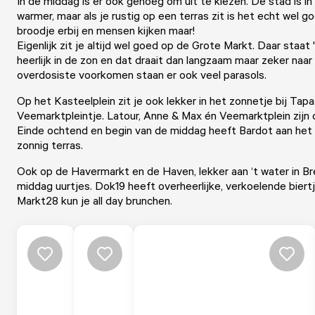
In de middag is er ook genoeg om uit te kiezen. De stad is i
warmer, maar als je rustig op een terras zit is het echt wel go
broodje erbij en mensen kijken maar!
Eigenlijk zit je altijd wel goed op de
Grote Markt.
Daar staat 
heerlijk in de zon en dat draait dan langzaam maar zeker naa
overdosiste voorkomen staan er ook veel parasols.
Op het
Kasteelplein
zit je ook lekker in het zonnetje bij
Tapa
V
eemarktpleintje
.
Latour
,
Anne & Max
én
Veemarktplein
zijn 
Einde ochtend en begin van de middag heeft Bardot aan het 
zonnig terras.
Ook op de
Havermarkt
en de H
aven
, lekker aan ‘t water in B
middag uurtjes.
Dok19
heeft overheerlijke, verkoelende biertj
Markt28
kun je all day brunchen.