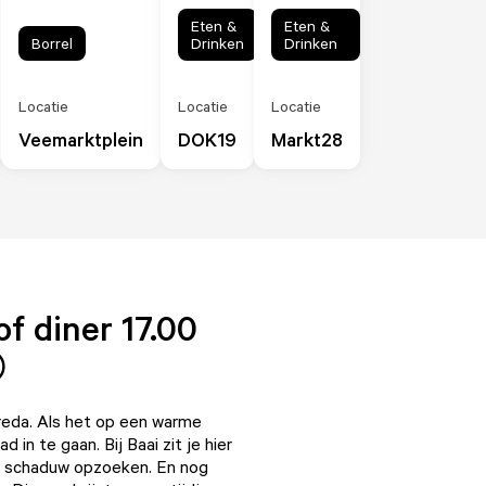
Eten &
Eten &
Borrel
Drinken
Drinken
Locatie
Locatie
Locatie
Veemarktplein
DOK19
Markt28
f diner 17.00

Breda. Als het op een warme
ad in te gaan. Bij
Baai
zit je hier
de schaduw opzoeken. En nog