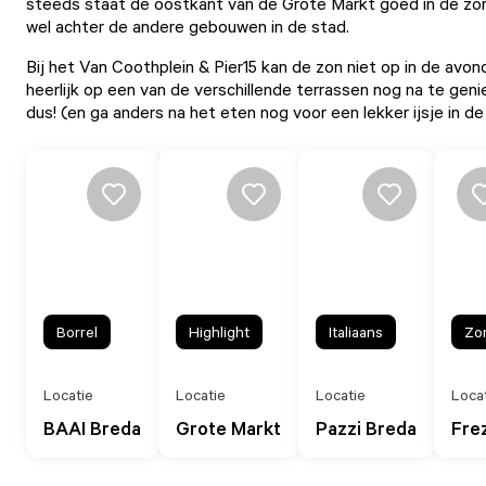
steeds staat de oostkant van de
Grote Markt
goed in de zon
wel achter de andere gebouwen in de stad.
Bij het
Van Coothplein
&
Pier15
kan de zon niet op in de avond
heerlijk op een van de verschillende terrassen nog na te gen
dus! (en ga anders na het eten nog voor een lekker ijsje in d
Borrel
Highlight
Italiaans
Zo
Locatie
Locatie
Locatie
Loca
BAAI Breda
Grote Markt
Pazzi Breda
Fre