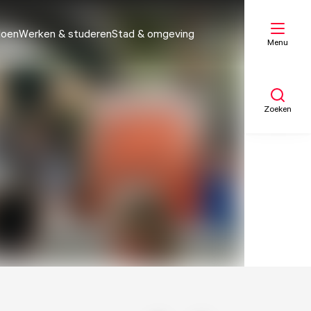
doen
Werken & studeren
Stad & omgeving
Menu
Zoeken
Mijn lijst
Kaart