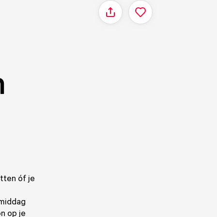
Delen
n
tten óf je
e middag
on op je