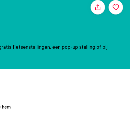
Delen
atis fietsenstallingen, een pop-up stalling of bij
je hem