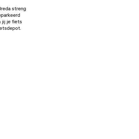
Breda streng
geparkeerd
ij je fiets
ietsdepot.