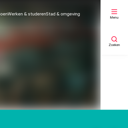
doen
Werken & studeren
Stad & omgeving
Menu
Zoeken
Mijn lijst
Kaart