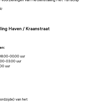
5c
lling Haven / Kraanstraat
en:
 08.00-00.00 uur
11.00-03.00 uur
.00 uur
ordzijde) van het