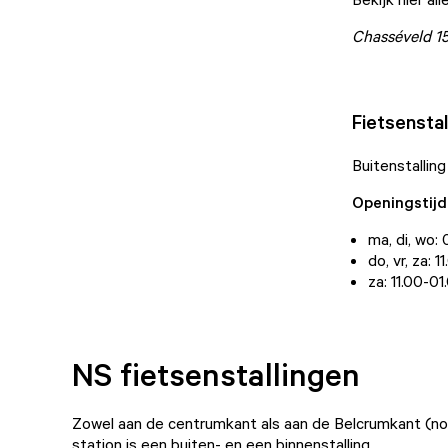
Chasséveld 1
Fietsensta
Buitenstalling
Openingstijd
ma, di, wo:
do, vr, za: 
za: 11.00-01
NS fietsenstallingen
Zowel aan de centrumkant als aan de Belcrumkant (no
station is een buiten- en een binnenstalling.